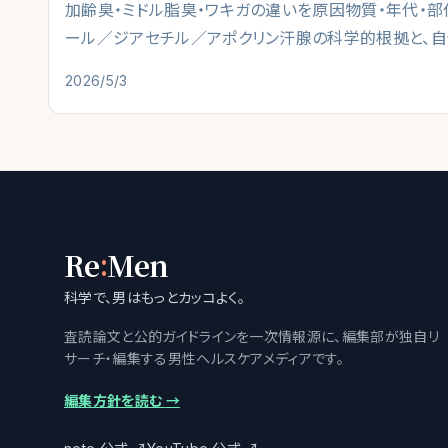
加齢臭・ミドル脂臭・ワキガの違いを原因物質・年代・部
ール／ジアセチル／アポクリン汗腺の科学的根拠と、自
フチェック・部位別ケアまで編集部が整理した実践ガイ
2026/5/3
:
Re
Men
科学で、男はもっとカッコよく。
査読論文と公的ガイドラインを一次情報源に、編集部が独自リ
サーチ・編集する男性ヘルスケアメディアです。
編集方針を読む
→