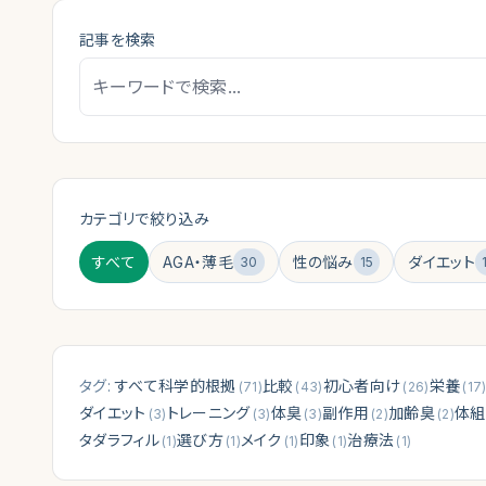
記事を検索
カテゴリで絞り込み
すべて
AGA・薄毛
性の悩み
ダイエット
30
15
タグ:
すべて
科学的根拠
比較
初心者向け
栄養
(
71
)
(
43
)
(
26
)
(
17
ダイエット
トレーニング
体臭
副作用
加齢臭
体組
(
3
)
(
3
)
(
3
)
(
2
)
(
2
)
タダラフィル
選び方
メイク
印象
治療法
(
1
)
(
1
)
(
1
)
(
1
)
(
1
)