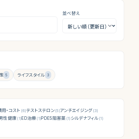
並べ替え
策
ライフスタイル
5
3
費用・コスト
テストステロン
アンチエイジング
(
6
)
(
5
)
(
3
)
男性健康
ED治療
PDE5阻害薬
シルデナフィル
(
1
)
(
1
)
(
1
)
(
1
)