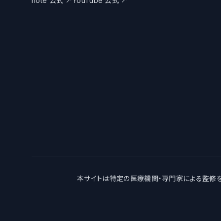
note 公式
↗
YouTube 公式
↗
本サイトは特定の医療機関・専門家による監修を