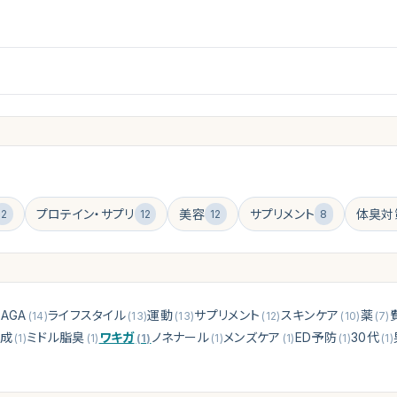
プロテイン・サプリ
美容
サプリメント
体臭対
12
12
12
8
AGA
ライフスタイル
運動
サプリメント
スキンケア
薬
)
(
14
)
(
13
)
(
13
)
(
12
)
(
10
)
(
7
)
成
ミドル脂臭
ワキガ
ノネナール
メンズケア
ED予防
30代
(
1
)
(
1
)
(
1
)
(
1
)
(
1
)
(
1
)
(
1
)