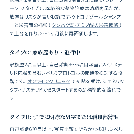
家族歴2項目以上、自己診断3項目未満。最も「グレーゾ
ーン」のタイプで、本格的な薬物治療は時期尚早だが、
放置はリスクが高い状態です。ケトコナゾールシャンプ
ーと栄養面の補強（
タンパク質・アミノ酸の栄養戦略
）
で土台を作り、3〜6ヶ月後に再評価します。
タイプC: 家族歴あり・進行中
家族歴2項目以上、自己診断3〜5項目該当。フィナステ
リド内服を含むレベル3プロトコルの開始を検討する段
階です。
オンラインクリニック
で初診を受け、ジェネリッ
クフィナステリドからスタートするのが標準的な流れで
す。
タイプD: すでに明瞭なM字または頭頂部薄毛
自己診断6項目以上、写真比較で明らかな後退。レベル