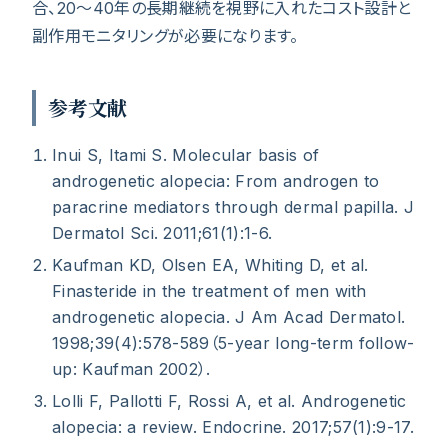
合、20〜40年の長期継続を視野に入れたコスト設計と
副作用モニタリングが必要になります。
参考文献
Inui S, Itami S. Molecular basis of
androgenetic alopecia: From androgen to
paracrine mediators through dermal papilla. J
Dermatol Sci. 2011;61(1):1-6.
Kaufman KD, Olsen EA, Whiting D, et al.
Finasteride in the treatment of men with
androgenetic alopecia. J Am Acad Dermatol.
1998;39(4):578-589（5-year long-term follow-
up: Kaufman 2002）.
Lolli F, Pallotti F, Rossi A, et al. Androgenetic
alopecia: a review. Endocrine. 2017;57(1):9-17.