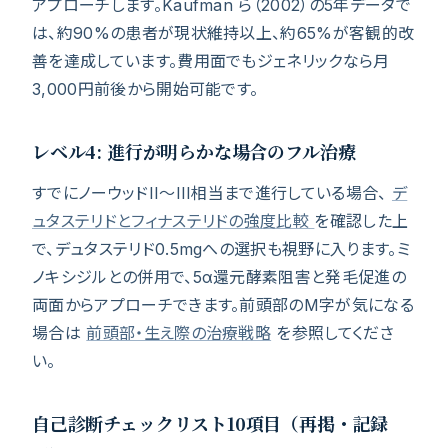
アプローチします。Kaufman ら（2002）の5年データで
は、約90%の患者が現状維持以上、約65%が客観的改
善を達成しています。費用面でもジェネリックなら月
3,000円前後から開始可能です。
レベル4: 進行が明らかな場合のフル治療
すでにノーウッドII〜III相当まで進行している場合、
デ
ュタステリドとフィナステリドの強度比較
を確認した上
で、デュタステリド0.5mgへの選択も視野に入ります。ミ
ノキシジルとの併用で、5α還元酵素阻害と発毛促進の
両面からアプローチできます。前頭部のM字が気になる
場合は
前頭部・生え際の治療戦略
を参照してくださ
い。
自己診断チェックリスト10項目（再掲・記録