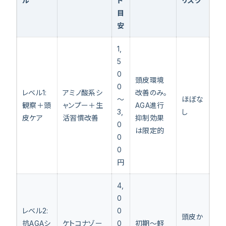
ル
ト
リスク
目
安
1,
5
0
頭皮環境
0
レベル1:
アミノ酸系シ
改善のみ。
〜
ほぼな
観察＋頭
ャンプー＋生
AGA進行
3,
し
皮ケア
活習慣改善
抑制効果
0
は限定的
0
0
円
4,
0
レベル2:
0
頭皮か
抗AGAシ
ケトコナゾー
0
初期〜軽