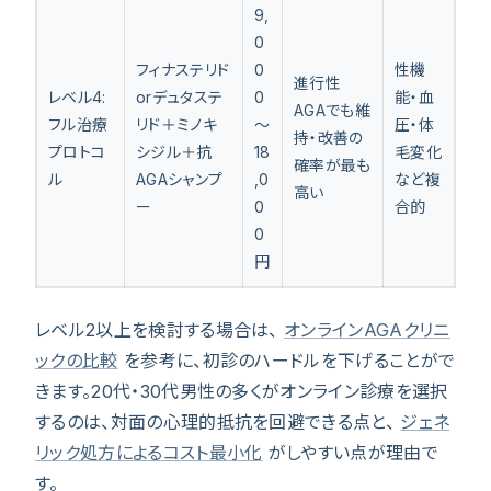
9,
0
フィナステリド
0
性機
進行性
レベル4:
orデュタステ
0
能・血
AGAでも維
フル治療
リド＋ミノキ
〜
圧・体
持・改善の
プロトコ
シジル＋抗
18
毛変化
確率が最も
ル
AGAシャンプ
,0
など複
高い
ー
0
合的
0
円
レベル2以上を検討する場合は、
オンラインAGAクリニ
ックの比較
を参考に、初診のハードルを下げることがで
きます。20代・30代男性の多くがオンライン診療を選択
するのは、対面の心理的抵抗を回避できる点と、
ジェネ
リック処方によるコスト最小化
がしやすい点が理由で
す。