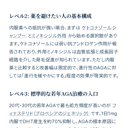
レベル2: 薬を避けたい人の基本構成
内服薬への抵抗が強い場合、まずは
ケトコナゾールシ
ャンプー
と
ミノキシジル外用
から始める選択肢があり
ます。ケトコナゾールには弱い抗アンドロゲン作用が報
告されており、外用ミノキシジルは血管拡張と成長因子
経路を介した発毛促進が知られています。ただし内服
薬と比較すると改善幅は限定的で、進行性のAGAに対
しては「進行を緩やかにする」程度の効果が現実的です。
レベル3: 標準的な若年AGA治療の入口
20代・30代の若年AGAで最も処方頻度が高いのが
フ
ィナステリド（プロペシアのジェネリック）
です。1日1mg
内服でDHT産生を約70%抑制し、AGAの根本原因に