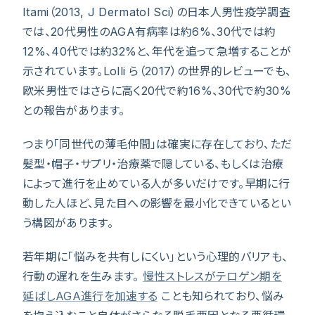
Itami（2013, J Dermatol Sci）の日本人男性疫学調査
では、20代男性のAGA有病率は約6%、30代では約
12%、40代では約32%と、年代を追って急増することが
示されています。Lolli ら（2017）の世界的レビューでも、
欧米男性ではさらに高く20代で約16%、30代で約30%
との報告があります。
つまり「同世代の薄毛仲間」は確実に存在しており、ただ
髪型・帽子・サプリ・治療薬で隠している、もしくは治療
によって進行を止めている人が多いだけです。早期に行
動した人ほど、見た目への影響を最小化できているとい
う構図があります。
若年期に「悩みを共有しにくい」という心理的バリアも、
行動の遅れを生みます。
慢性ストレスがテロゲン期を
延ばしAGA進行を加速する
ことも知られており、悩み