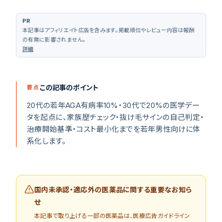
PR
本記事はアフィリエイト広告を含みます。掲載順位やレビュー内容は報酬
の有無に影響されません。
詳細
クリニック診断
（
無料 30秒
）
この記事のポイント
要点
20代の若年AGA有病率10%・30代で20%の医学デー
タを起点に、家族歴チェック・抜け毛サインの自己判定・
治療開始基準・コスト最小化までを若年男性向けに体
系化します。
国内未承認・適応外の医薬品に関する重要なお知ら
せ
本記事で取り上げる一部の医薬品
は、医療広告ガイドライン