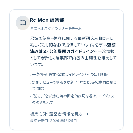
Re:Men 編集部
男性ヘルスケアのリサーチチーム
男性の健康・美容に関する最新研究を翻訳・要
約し、実用的な形で提供しています。記事は
査読
済み論文・公的機関のガイドライン
を一次情報
として参照し、編集部で内容の正確性を確認して
います。
一次情報（論文・公式ガイドライン）への出典明記
•
定期レビューで情報を更新（半年ごと、研究動向に応じ
•
て随時）
「治る」「必ず効く」等の断定的表現を避け、エビデンス
•
の強さを示す
編集方針・運営者情報を見る
最終更新日
:
2026年5月25日