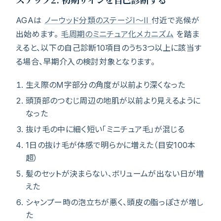
AGAは
ノーウッド分類のステージI〜II
付近で兆候が
出始めます。
毛周期のミニチュア化メカニズム
を踏ま
えると、以下の自己診断10項目のうち3つ以上に該当す
る場合、早期介入の検討対象となります。
生え際のM字部分の角度が以前より深くなった
頭頂部のつむじ周辺の地肌が以前より見えるように
なった
抜け毛の中に細く短い「ミニチュア毛」が混じる
1日の抜け毛が体感で明らかに増えた（目安100本
超）
髪のセットが決まらない、ボリュームが出ない日が増
えた
シャンプー時の泡立ちが悪く、頭皮の脂っぽさが増し
た