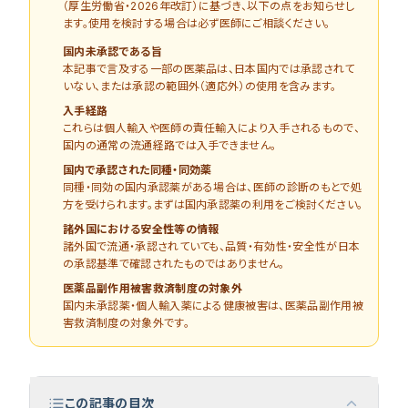
（厚生労働省・2026年改訂）に基づき、以下の点をお知らせし
ます。使用を検討する場合は必ず医師にご相談ください。
国内未承認である旨
本記事で言及する一部の医薬品は、日本国内では承認されて
いない、または承認の範囲外（適応外）の使用を含みます。
入手経路
これらは個人輸入や医師の責任輸入により入手されるもので、
国内の通常の流通経路では入手できません。
国内で承認された同種・同効薬
同種・同効の国内承認薬がある場合は、医師の診断のもとで処
方を受けられます。まずは国内承認薬の利用をご検討ください。
諸外国における安全性等の情報
諸外国で流通・承認されていても、品質・有効性・安全性が日本
の承認基準で確認されたものではありません。
医薬品副作用被害救済制度の対象外
国内未承認薬・個人輸入薬による健康被害は、医薬品副作用被
害救済制度の対象外です。
この記事の目次