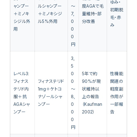
ゆみ・
ャンプー
ルシャンプー
〜
度AGAで毛
初期脱
＋ミノキ
＋ミノキシジ
7,
量維持・部
毛・赤
シジル外
ル5%外用
0
分改善
み
用
0
0
円
3,
5
レベル3:
0
5年で約
性機能
フィナス
フィナステリド
0
90%が現
関連の
テリド内
1mg＋ケトコ
〜
状維持以
軽度副
服＋抗
ナゾールシャ
8,
上の報告
作用が
AGAシャ
ンプー
0
（Kaufman
一部報
ンプー
0
2002）
告
0
円