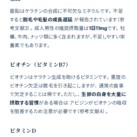
亜鉛はケラチンの合成に不可欠なミネラルです。 不足
すると
脱毛や毛髪の成長遅延
が報告されています（参
考文献3）。 成人男性の推奨摂取量は
1日11mg
です。 牡
蠣、牛肉、ナッツ類に多く含まれますが、不足しやすい栄
養素でもあります。
ビオチン（ビタミンB7）
ビオチンはケラチン生成を助けるビタミンです。 重度の
ビオチン欠乏は脱毛を引き起こしますが、 通常の食事
で欠乏することは稀です。ただし、
生卵の白身を大量に
摂取する習慣
がある場合は アビジンがビオチンの吸収
を阻害するため注意が必要です（参考文献4）。
ビタミンD