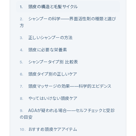
頭皮の構造と毛髪サイクル
1
.
シャンプーの科学——界面活性剤の種類と選び
2
.
方
正しいシャンプーの方法
3
.
頭皮に必要な栄養素
4
.
シャンプータイプ別 比較表
5
.
頭皮タイプ別の正しいケア
6
.
頭皮マッサージの効果——科学的エビデンス
7
.
やってはいけない頭皮ケア
8
.
AGAが疑われる場合——セルフチェックと受診
9
.
の目安
おすすめ頭皮ケアアイテム
10
.