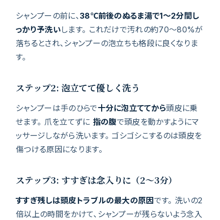
シャンプーの前に、
38℃前後のぬるま湯で1〜2分間し
っかり予洗い
します。 これだけで汚れの約70〜80%が
落ちるとされ、シャンプーの泡立ちも格段に良くなりま
す。
ステップ2: 泡立てて優しく洗う
シャンプーは手のひらで
十分に泡立ててから
頭皮に乗
せます。 爪を立てずに
指の腹
で頭皮を動かすようにマ
ッサージしながら洗います。 ゴシゴシこするのは頭皮を
傷つける原因になります。
ステップ3: すすぎは念入りに（2〜3分）
すすぎ残しは頭皮トラブルの最大の原因
です。 洗いの2
倍以上の時間をかけて、シャンプーが残らないよう念入