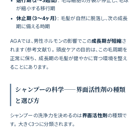
退行期（2〜3週間）
: 毛母細胞の分裂が停止し、毛球
が縮小する移行期
休止期（3〜4ヶ月）
: 毛髪が自然に脱落し、次の成長
期に備える時期
AGAでは、男性ホルモンの影響でこの
成長期が短縮
さ
れます（参考文献1）。 頭皮ケアの目的は、この毛周期を
正常に保ち、 成長期の毛髪が健やかに育つ環境を整え
ることにあります。
シャンプーの科学——界面活性剤の種類
と選び方
シャンプーの洗浄力を決めるのは
界面活性剤
の種類で
す。 大きく3つに分類されます。