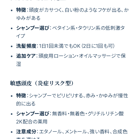
特徴
：頭皮がカサつく、白い粉のようなフケが出る、か
ゆみがある
シャンプー選び
：ベタイン系・タウリン系の低刺激タ
イプ
洗髪頻度
：1日1回未満でもOK（2日に1回も可）
追加ケア
：頭皮用ローション・オイルマッサージで保
湿
敏感頭皮（炎症リスク型）
特徴
：シャンプーでピリピリする、赤み・かゆみが慢性
的に出る
シャンプー選び
：無香料・無着色・グリチルリチン酸
2K配合の薬用
注意成分
：エタノール、メントール、強い香料、合成色