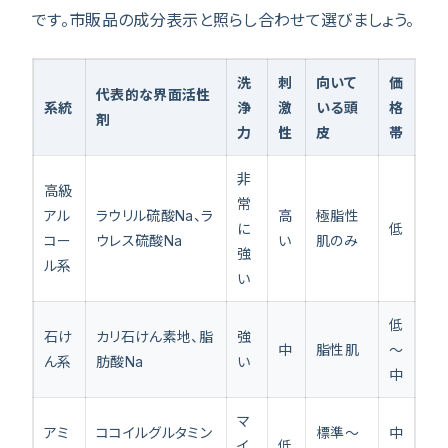
です。市販品の成分表示と照らし合わせて選びましょう。
洗
刺
向いて
価
代表的な界面活性
系統
浄
激
いる頭
格
剤
力
性
皮
帯
非
高級
常
アル
ラウリル硫酸Na、ラ
高
極脂性
に
低
コー
ウレス硫酸Na
い
肌のみ
強
ル系
い
低
石け
カリ石けん素地、脂
強
中
脂性肌
〜
ん系
肪酸Na
い
中
マ
アミ
ココイルグルタミン
標準〜
中
イ
低