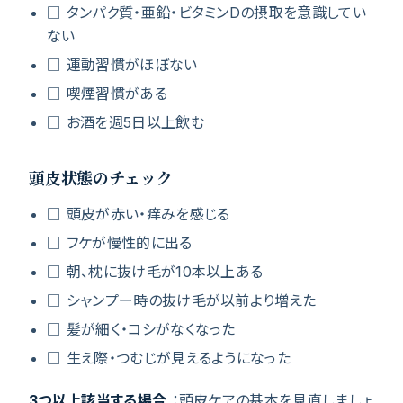
□ タンパク質・亜鉛・ビタミンDの摂取を意識してい
ない
□ 運動習慣がほぼない
□ 喫煙習慣がある
□ お酒を週5日以上飲む
頭皮状態のチェック
□ 頭皮が赤い・痒みを感じる
□ フケが慢性的に出る
□ 朝、枕に抜け毛が10本以上ある
□ シャンプー時の抜け毛が以前より増えた
□ 髪が細く・コシがなくなった
□ 生え際・つむじが見えるようになった
3つ以上該当する場合
：頭皮ケアの基本を見直しましょ