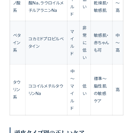
ノ酸
酸Na、ラウロイルメ
乾燥肌・
〜
ル
い
系
チルアラニンNa
敏感肌
高
ド
非
マ
ベタ
常
敏感肌・
中
コカミドプロピルベ
イ
イン
に
赤ちゃん
〜
タイン
ル
系
低
も可
高
ド
い
中
〜
標準〜
タウ
ココイルメチルタウ
マ
低
脂性肌
リン
高
リンNa
イ
い
の敏感
系
ル
ケア
ド
頭皮タイプ別の正しいケア