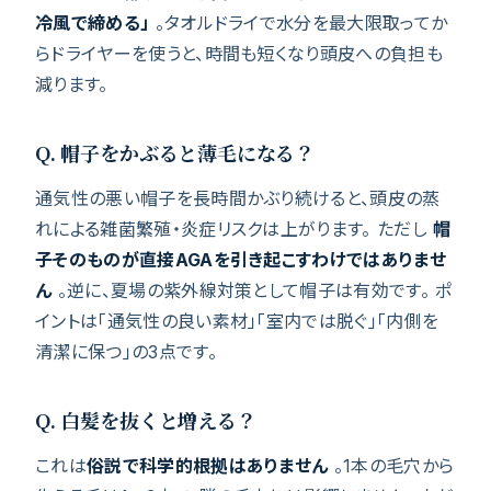
冷風で締める」
。タオルドライで水分を最大限取ってか
らドライヤーを使うと、時間も短くなり頭皮への負担も
減ります。
Q. 帽子をかぶると薄毛になる？
通気性の悪い帽子を長時間かぶり続けると、頭皮の蒸
れによる雑菌繁殖・炎症リスクは上がります。 ただし
帽
子そのものが直接AGAを引き起こすわけではありませ
ん
。逆に、夏場の紫外線対策として帽子は有効です。 ポ
イントは「通気性の良い素材」「室内では脱ぐ」「内側を
清潔に保つ」の3点です。
Q. 白髪を抜くと増える？
これは
俗説で科学的根拠はありません
。1本の毛穴から