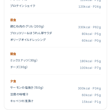
プロテインシェイク
120
kcal · P
24
g
昼食
鶏むね肉のグリル（200g）
330
kcal · P
62
g
ブロッコリー＆ほうれん草サラダ
80
kcal · P
5
g
オリーブオイルドレッシング
60
kcal · P
0
g
間食
ミックスナッツ（30g）
180
kcal · P
5
g
チーズ（30g）
100
kcal · P
7
g
夕食
サーモンの塩焼き（150g）
300
kcal · P
34
g
豆腐の味噌汁
60
kcal · P
5
g
キャベツの浅漬け
15
kcal · P
1
g