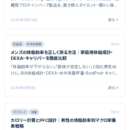
糖質プロテインバー7製品を、置き換えダイエット・筋トレ後・
間食用途別に比較。原材料安全性とコスパで男性に選び方を
提示します。
2026年5月24日
読む
体組成
科学的根拠
8
分
メンズの体脂肪率を正しく測る方法｜家庭用体組成計・
DEXA・キャリパーを徹底比較
「体脂肪率が下がらない」「数値が安定しない」と悩む男性向
けに、BIA体組成計・DEXA・水中体重秤量・BodPod・キャリパ
ーの精度と使い分けを科学的に解説。年代別目安・測定タイ
ミング・選び方まで編集部が整理しました。
2026年5月8日
読む
ダイエット
栄養
9
分
カロリー計算とPFC設計｜男性の体脂肪率別マクロ栄養
素戦略