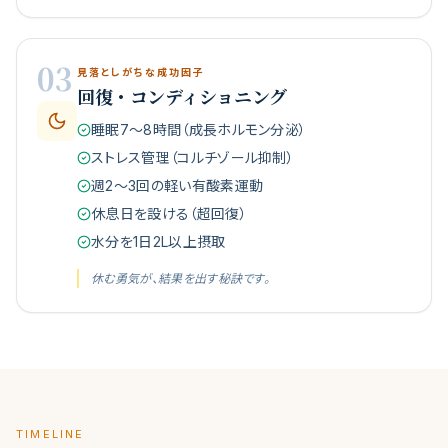
03
見落としがちな成功因子
回復・コンディショニング
睡眠7〜8時間（成長ホルモン分泌）
ストレス管理（コルチゾール抑制）
週2〜3回の軽い有酸素運動
休息日を設ける（超回復）
水分を1日2L以上摂取
休む勇気が、結果を出す秘訣です。
TIMELINE