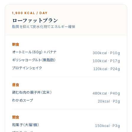
1,900
KCAL / DAY
ローファットプラン
脂質を抑えて炭水化物でエネルギー確保
朝食
オートミール（60g）＋バナナ
300
kcal · P
10
g
ギリシャヨーグルト（無脂肪）
100
kcal · P
17
g
プロテインシェイク
120
kcal · P
24
g
昼食
鶏むね肉の親子丼（玄米）
480
kcal · P
40
g
わかめスープ
20
kcal · P
2
g
間食
和菓子（大福1個）
150
kcal · P
3
g