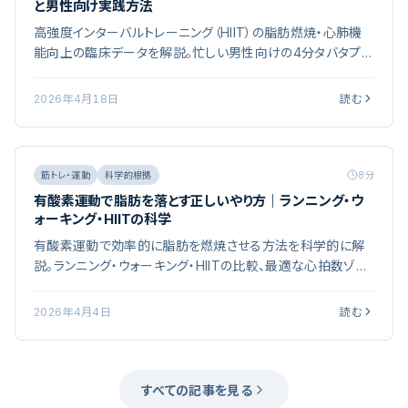
と男性向け実践方法
高強度インターバルトレーニング（HIIT）の脂肪燃焼・心肺機
能向上の臨床データを解説。忙しい男性向けの4分タバタプロ
トコル実践法も紹介。科学的根拠と継続性のバランスを重視
し、目的別のポイントをまとめています。栄養学の最新研究と
2026年4月18日
読む
実証データを参照し、続けやすい実践方法を編集部が整理し
ました。
筋トレ・運動
科学的根拠
8
分
有酸素運動で脂肪を落とす正しいやり方｜ランニング・ウ
ォーキング・HIITの科学
有酸素運動で効率的に脂肪を燃焼させる方法を科学的に解
説。ランニング・ウォーキング・HIITの比較、最適な心拍数ゾー
ン、筋肉を落とさない工夫を紹介。「有酸素運動をしているの
に体脂肪が落ちない」「ランニングで筋肉まで減ってしまった」――
2026年4月4日
読む
こうした悩みを抱える男性は少なくありません。
すべての記事を見る