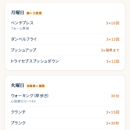
月曜日
胸＋三頭筋
ベンチプレス
3×10回
フォーム重視
ダンベルフライ
3×12回
プッシュアップ
3×限界まで
トライセプスプッシュダウン
3×12回
火曜日
有酸素＋腹筋
ウォーキング（早歩き）
30分
心拍数120〜140
クランチ
3×15回
プランク
3×30秒