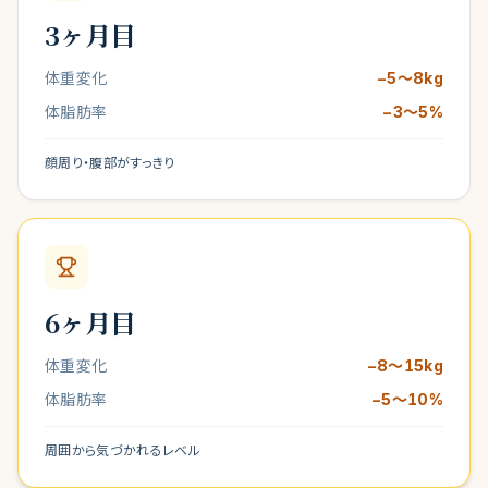
3ヶ月目
体重変化
−
5〜8kg
体脂肪率
−3〜5%
顔周り・腹部がすっきり
6ヶ月目
体重変化
−
8〜15kg
体脂肪率
−5〜10%
周囲から気づかれるレベル