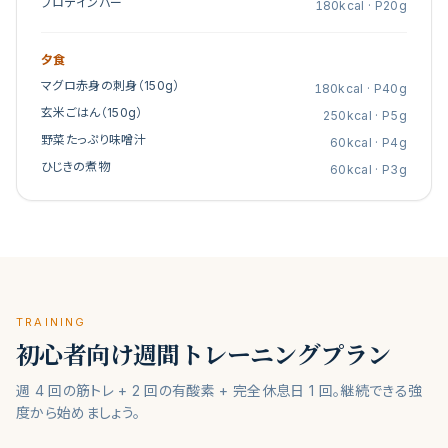
プロテインバー
180
kcal · P
20
g
夕食
マグロ赤身の刺身（150g）
180
kcal · P
40
g
玄米ごはん（150g）
250
kcal · P
5
g
野菜たっぷり味噌汁
60
kcal · P
4
g
ひじきの煮物
60
kcal · P
3
g
TRAINING
初心者向け週間トレーニングプラン
週 4 回の筋トレ + 2 回の有酸素 + 完全休息日 1 回。継続できる強
度から始めましょう。