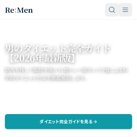
メインコンテンツへスキップ
:
Re
Men
ホーム
カテゴリー
ダイエット
男のダイエット完全ガイド
【2026年最新版】
筋肉を残して脂肪を落とす。筋トレ＋高タンパク食による科
学的ダイエット方法を徹底解説します。
筋トレ+食事
体重×1.5〜2g
3ステップ
科学的アプローチ
タンパク質目安
実践メソッド
ダイエット完全ガイドを見る