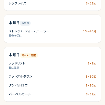
レッグレイズ
3×12回
水曜日
休息日
ストレッチ・フォームローラー
15〜20分
回復を促進
木曜日
背中＋二頭筋
デッドリフト
3×8回
腰に注意
ラットプルダウン
3×10回
ダンベルロウ
3×10回
バーベルカール
3×12回