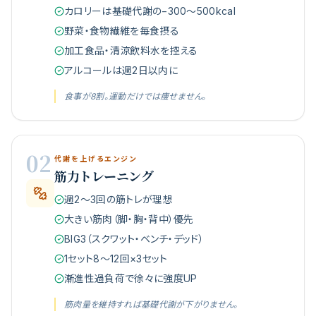
カロリーは基礎代謝の−300〜500kcal
野菜・食物繊維を毎食摂る
加工食品・清涼飲料水を控える
アルコールは週2日以内に
食事が8割。運動だけでは痩せません。
02
代謝を上げるエンジン
筋力トレーニング
週2〜3回の筋トレが理想
大きい筋肉（脚・胸・背中）優先
BIG3（スクワット・ベンチ・デッド）
1セット8〜12回×3セット
漸進性過負荷で徐々に強度UP
筋肉量を維持すれば基礎代謝が下がりません。