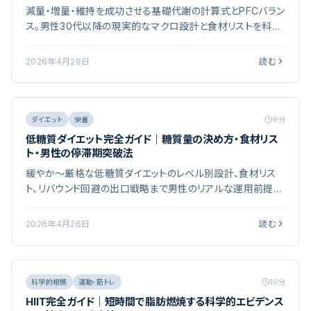
減量・増量・維持を成功させる基礎代謝の計算式とPFCバラン
ス。男性30代以降の現実的なマクロ設計と食材リストを科学
的に解説。「ダイエットしてるのに痩せない」「筋トレしてるのに
筋肉がつかない」――その9割はカロリーとPFC（タンパク質・脂
2026年4月29日
読む
質・糖質）の数字管理が曖昧なまま運動だけしているのが原
因です。
ダイエット
栄養
9
分
低糖質ダイエット完全ガイド｜糖質量の決め方・食材リス
ト・男性の停滞期突破法
緩やか〜厳格な低糖質ダイエットのレベル別設計、食材リス
ト、リバウンド回避の出口戦略まで男性のリアルな運用前提で
解説。栄養学の最新研究と実証データを参照し、続けやすい
実践方法を編集部が整理しました。科学的根拠と継続性のバ
2026年4月26日
読む
ランスを重視し、目的別のポイントをまとめています。
科学的根拠
運動・筋トレ
10
分
HIIT完全ガイド｜短時間で脂肪燃焼する科学的エビデンス