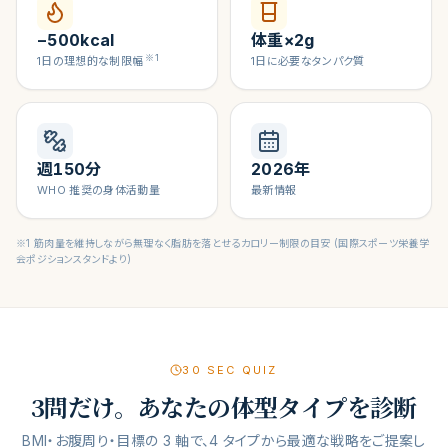
−500kcal
体重×2g
※1
1日の理想的な制限幅
1日に必要なタンパク質
週150分
2026年
WHO 推奨の身体活動量
最新情報
※1 筋肉量を維持しながら無理なく脂肪を落とせるカロリー制限の目安 (国際スポーツ栄養学
会ポジションスタンドより)
30 SEC QUIZ
3問だけ。あなたの体型タイプを診断
BMI・お腹周り・目標の 3 軸で、4 タイプから最適な戦略をご提案し