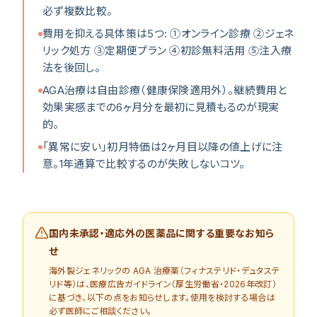
必ず複数比較。
費用を抑える具体策は5つ: ①オンライン診療 ②ジェネ
リック処方 ③定期便プラン ④初診無料活用 ⑤注入療
法を後回し。
AGA治療は自由診療（健康保険適用外）。継続費用と
効果実感までの6ヶ月分を最初に見積もるのが現実
的。
「異常に安い」初月特価は2ヶ月目以降の値上げに注
意。1年通算で比較するのが失敗しないコツ。
国内未承認・適応外の医薬品に関する重要なお知ら
せ
海外製ジェネリックの AGA 治療薬（フィナステリド・デュタステ
リド等）
は、医療広告ガイドライン（厚生労働省・2026年改訂）
に基づき、以下の点をお知らせします。使用を検討する場合は
必ず医師にご相談ください。