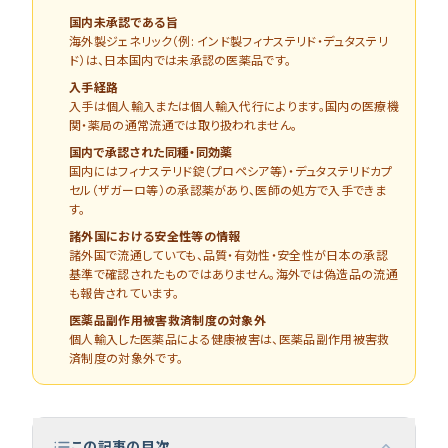
国内未承認である旨
海外製ジェネリック（例: インド製フィナステリド・デュタステリ
ド）は、日本国内では未承認の医薬品です。
入手経路
入手は個人輸入または個人輸入代行によります。国内の医療機
関・薬局の通常流通では取り扱われません。
国内で承認された同種・同効薬
国内にはフィナステリド錠（プロペシア等）・デュタステリドカプ
セル（ザガーロ等）の承認薬があり、医師の処方で入手できま
す。
諸外国における安全性等の情報
諸外国で流通していても、品質・有効性・安全性が日本の承認
基準で確認されたものではありません。海外では偽造品の流通
も報告されています。
医薬品副作用被害救済制度の対象外
個人輸入した医薬品による健康被害は、医薬品副作用被害救
済制度の対象外です。
この記事の目次