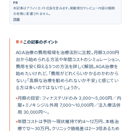
PR
本記事はアフィリエイト広告を含みます。掲載順位やレビュー内容は報酬
の有無に影響されません。
詳細
クリニック診断
（
無料 30秒
）
この記事のポイント
要点
AGA治療の費用相場を治療法別に比較。月額3,000円
台から始められる方法や年間コストのシミュレーション、
費用を安く抑える5つの方法を詳しく解説。AGA治療を
始めたいけれど、「費用がどれくらいかかるのかわから
ない」「高額な治療を勧められないか不安」と感じてい
る方は多いのではないでしょうか。
月額の目安: フィナステリドのみ 3,000〜5,000円／内
服+ミノキシジル外用 7,000〜10,000円／注入療法併
用 30,000円〜。
年間コストは予防〜現状維持で約4〜12万円、本格治
療で12〜30万円。クリニック価格差は2〜3倍あるため