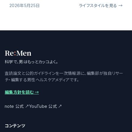
2026年5月25日
ライフスタイルを見る →
:
Re
Men
科学で、男はもっとカッコよく。
査読論文と公的ガイドラインを一次情報源に、編集部が独自リサー
チ・編集する男性ヘルスケアメディアです。
編集方針を読む
→
note 公式
↗
YouTube 公式
↗
コンテンツ