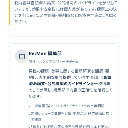
載内容は査読済み論文・公的機関のガイドラインを参照して
いますが、効果や安全性には個人差があります。健康上の決
定を行う前に、必ず医師・薬剤師など医療専門家にご相談く
ださい。
Re:Men 編集部
男性ヘルスケアのリサーチチーム
男性の健康・美容に関する最新研究を翻訳・要
約し、実用的な形で提供しています。記事は
査読
済み論文・公的機関のガイドライン
を一次情報
として参照し、編集部で内容の正確性を確認して
います。
一次情報（論文・公式ガイドライン）への出典明記
•
定期レビューで情報を更新（半年ごと、研究動向に応じ
•
て随時）
「治る」「必ず効く」等の断定的表現を避け、エビデンス
•