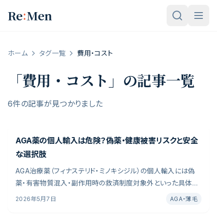
メインコンテンツへスキップ
:
Re
Men
ホーム
タグ一覧
費用・コスト
「
費用・コスト
」の記事一覧
6件の記事が見つかりました
AGA薬の個人輸入は危険？偽薬・健康被害リスクと安全
な選択肢
AGA治療薬（フィナステリド・ミノキシジル）の個人輸入には偽
薬・有害物質混入・副作用時の救済制度対象外といった具体的
リスクがあります。厚生労働省の注意喚起や健康被害事例を踏
2026年5月7日
AGA・薄毛
まえ、安全な治療選択肢を編集部が整理しました。