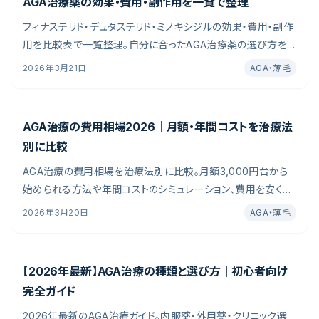
AGA治療薬の効果・費用・副作用を一覧で整理
フィナステリド・デュタステリド・ミノキシジルの効果・費用・副作
用を比較表で一覧整理。自分に合ったAGA治療薬の選び方を
わかりやすく解説します。日本皮膚科学会ガイドラインや臨床試
2026年3月21日
AGA・薄毛
験データを参照し、初心者にもわかりやすくまとめました。費用
相場・期間・副作用まで、判断材料となる情報を編集部が整理
しています。
AGA治療の費用相場2026｜月額・年間コストを治療法
別に比較
AGA治療の費用相場を治療法別に比較。月額3,000円台から
始められる方法や年間コストのシミュレーション、費用を安く抑
える5つの方法を詳しく解説。AGA治療を始めたいけれど、「費
2026年3月20日
AGA・薄毛
用がどれくらいかかるのかわからない」「高額な治療を勧めら
れないか不安」と感じている方は多いのではないでしょうか。
【2026年最新】AGA治療の種類と選び方｜初心者向け
完全ガイド
2026年最新のAGA治療ガイド。内服薬・外用薬・クリニック選