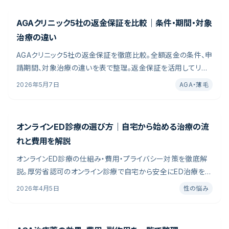
AGAクリニック5社の返金保証を比較｜条件・期間・対象
治療の違い
AGAクリニック5社の返金保証を徹底比較。全額返金の条件、申
クリニック診断
（
無料 30秒
）
請期間、対象治療の違いを表で整理。返金保証を活用してリス
クなくAGA治療を始める方法を解説します。消費者庁の美容医
2026年5月7日
AGA・薄毛
療トラブル指針や医療広告ガイドラインを参照し、編集部が情
報をまとめました。
オンラインED診療の選び方｜自宅から始める治療の流
れと費用を解説
オンラインED診療の仕組み・費用・プライバシー対策を徹底解
説。厚労省認可のオンライン診療で自宅から安全にED治療を始
める方法と、クリニック選びのポイントをまとめました。医学論
2026年4月5日
性の悩み
文と公的ガイドラインを参照し、対策とクリニック選びの判断材
料をまとめました。