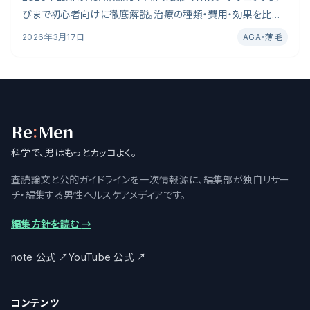
びまで初心者向けに徹底解説。治療の種類・費用・効果を比較
し自分に合った方法が見つかります。日本皮膚科学会ガイドラ
2026年3月17日
AGA・薄毛
インや臨床試験データを参照し、初心者にもわかりやすくまと
めました。
:
Re
Men
科学で、男はもっとカッコよく。
査読論文と公的ガイドラインを一次情報源に、編集部が独自リサー
チ・編集する男性ヘルスケアメディアです。
編集方針を読む
→
note 公式
↗
YouTube 公式
↗
コンテンツ