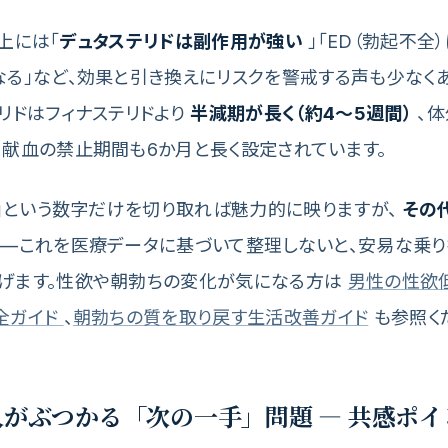
上には「
デュタステリドは副作用が強い
」「ED（勃起不全）
なる」など、効果と引き換えにリスクを警戒する声も少なくあ
リドはフィナステリドより
半減期が長く（約4〜5週間）
、体
、献血の禁止期間も6か月と長く設定されています。
7倍」という数字だけを切り取れば魅力的に映りますが、
その
—これを医療データに基づいて整理しないと、安易な乗り
げます。性欲や朝勃ちの変化が気になる方は
男性の性欲
全ガイド
、
朝勃ちの質を取り戻す生活改善ガイド
も参照く
人がぶつかる「次の一手」問題 — 共感ポ