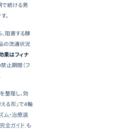
期で続ける男
す。
ら、阻害する酵
薬品の流通状況
効果はフィナ
禁止期間（フ
。
試験を整理し、効
える形」で4軸
ズム・治療選
ジ完全ガイド
も