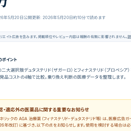
方
26年5月20日公開
更新:
2026年5月20日
約
10
分で読めます
リエイト広告を含みます。掲載順位やレビュー内容は報酬の有無に影響されません。
のポイント
の二大選択肢デュタステリド（ザガーロ）とフィナステリド（プロペシア）
発品コストの4軸で比較。乗り換え判断の医療データを整理します。
認・適応外の医薬品に関する重要なお知らせ
リックの AGA 治療薬（フィナステリド・デュタステリド等）
は、医療広告ガ
026年改訂）に基づき、以下の点をお知らせします。使用を検討する場合は