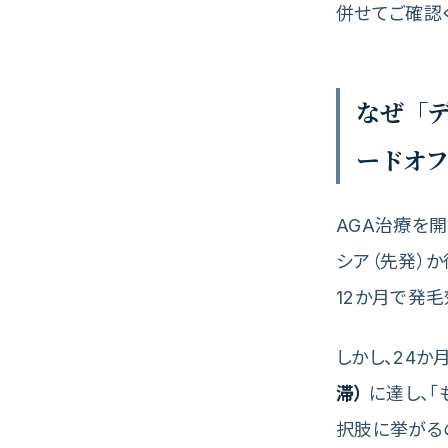
併せてご確認
なぜ「デ
ードオ
AGA治療を
シア（先発）か
12か月で発
しかし、24
滞）
に達し、「
択肢に挙がる