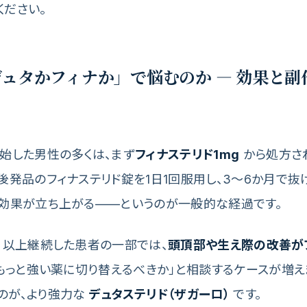
ください。
ュタかフィナか」で悩むのか — 効果と副
フ
開始した男性の多くは、まず
フィナステリド1mg
から処方さ
後発品のフィナステリド錠を1日1回服用し、3〜6か月で抜
毛効果が立ち上がる——というのが一般的な経過です。
か月以上継続した患者の一部では、
頭頂部や生え際の改善が
もっと強い薬に切り替えるべきか」と相談するケースが増え
のが、より強力な
デュタステリド（ザガーロ）
です。