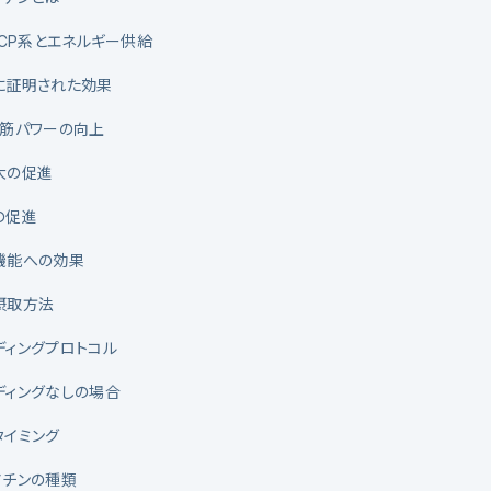
-CP系とエネルギー供給
に証明された効果
・筋パワーの向上
大の促進
の促進
機能への効果
摂取方法
ディングプロトコル
ディングなしの場合
タイミング
アチンの種類