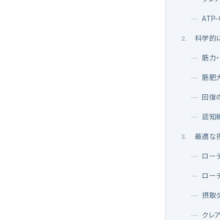
—
ATP
科学的
2
.
—
筋力
—
筋肥
—
回復
—
認知
最適な
3
.
—
ロー
—
ロー
—
摂取
—
クレ