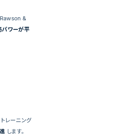
wson &
筋パワーが平
トレーニング
進
します。