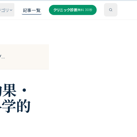
テゴリ
記事一覧
クリニック診断
無料 30秒
クレアチン完全ガイド｜効果・飲み方・ローディングの科学的根拠
効果・
科学的