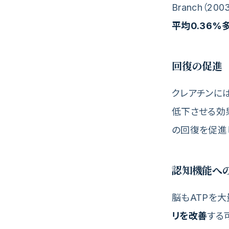
Branch（
平均0.36%
回復の促進
クレアチンに
低下させる効果が
の回復を促進
認知機能へ
脳もATPを
リを改善
する可