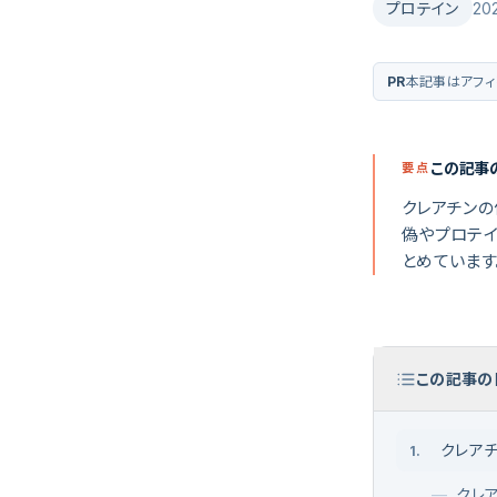
プロテイン
20
PR
本記事はアフィ
この記事
要点
クレアチン
偽やプロテイ
とめています
この記事の
クレア
1
.
—
クレ