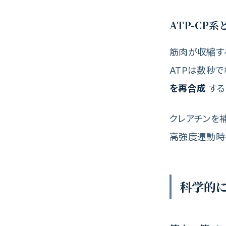
ATP-CP
筋肉が収縮す
ATPは数秒
を再合成
する
クレアチンを
高強度運動時
科学的