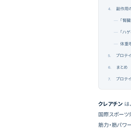
副作用
4
.
—
「腎
—
「ハ
—
体重
プロテ
5
.
まとめ
6
.
プロテ
7
.
クレアチン
は
国際スポーツ栄
筋力・筋パワ