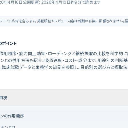
26年4月10日公開
更新:
2026年4月10日
約
9
分で読めます
リエイト広告を含みます。掲載順位やレビュー内容は報酬の有無に影響されません。
のポイント
の作用機序・筋力向上効果・ローディングと継続摂取の比較を科学的に
ンとの併用方法も紹介。吸収速度・コスト・成分まで、用途別の判断
。臨床試験データと栄養学の知見を参照し、目的別の選び方と摂取法
目次
チンの作用機序
アチンとは