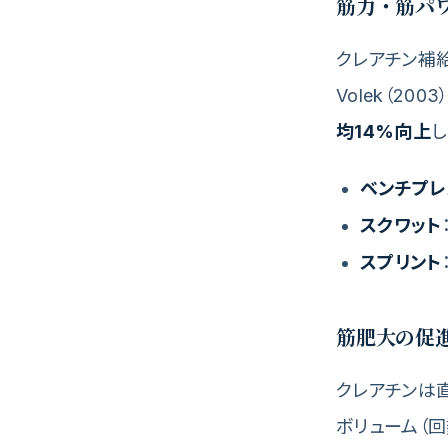
筋力・筋パ
クレアチン補給
Volek（2
均14%向上
し
ベンチプレ
スクワット
スプリント
筋肥大の促
クレアチンは
ボリューム（回