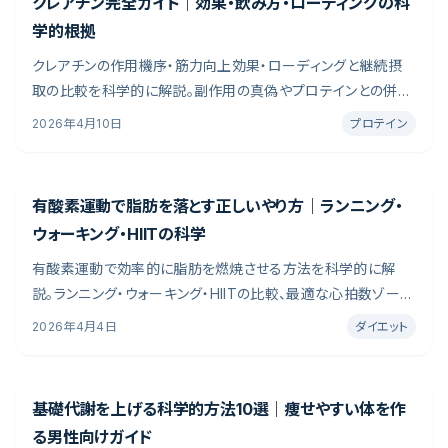
クレアチン完全ガイド｜効果・飲み方・ローディングの科
学的根拠
クレアチンの作用機序・筋力向上効果・ローディングと継続摂
取の比較を科学的に解説。副作用の真偽やプロテインとの併用
方法も紹介。吸収速度・コスト・成分まで、用途別の判断基準を
2026年4月10日
プロテイン
編集部がまとめています。臨床試験データと栄養学の知見を参
照し、目的別の選び方と摂取法を整理しました。
有酸素運動で脂肪を落とす正しいやり方｜ランニング・
ウォーキング・HIITの科学
有酸素運動で効率的に脂肪を燃焼させる方法を科学的に解
説。ランニング・ウォーキング・HIITの比較、最適な心拍数ゾー
ン、筋肉を落とさない工夫を紹介。「有酸素運動をしているのに
2026年4月4日
ダイエット
体脂肪が落ちない」「ランニングで筋肉まで減ってしまった」――こう
した悩みを抱える男性は少なくありません。
基礎代謝を上げる科学的方法10選｜痩せやすい体を作
る男性向けガイド