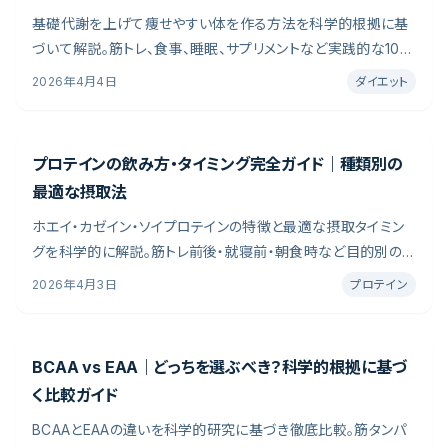
基礎代謝を上げて痩せやすい体を作る方法を科学的根拠に基
づいて解説。筋トレ、食事、睡眠、サプリメントなど実践的な10の
方法を紹介。「食べる量を減らしているのに体重が落ちない」
2026年4月4日
ダイエット
「年齢とともに太りやすくなった」――こうした悩みの原因は、基礎代
謝（BMR）の低下にあるかもしれません。
プロテインの飲み方・タイミング完全ガイド｜種類別の
最適な摂取法
ホエイ・カゼイン・ソイプロテインの特徴と最適な摂取タイミン
グを科学的に解説。筋トレ前後・就寝前・朝食時など目的別の
飲み方を紹介します。「プロテインはトレーニング直後に飲まな
2026年4月3日
プロテイン
いと意味がない」「寝る前のプロテインは太る」──そんな話を
聞いたことはありませんか？
BCAA vs EAA｜どっちを選ぶべき？科学的根拠に基づ
く比較ガイド
BCAAとEAAの違いを科学的研究に基づき徹底比較。筋タンパ