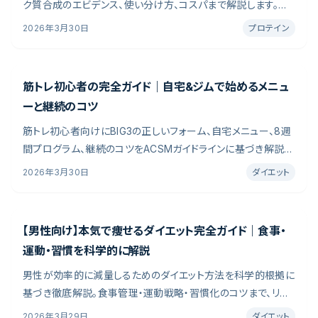
ク質合成のエビデンス、使い分け方、コスパまで解説します。臨
床試験データと栄養学の知見を参照し、目的別の選び方と摂取
2026年3月30日
プロテイン
法を整理しました。吸収速度・コスト・成分まで、用途別の判断
基準を編集部がまとめています。
筋トレ初心者の完全ガイド｜自宅&ジムで始めるメニュ
ーと継続のコツ
筋トレ初心者向けにBIG3の正しいフォーム、自宅メニュー、8週
間プログラム、継続のコツをACSMガイドラインに基づき解説し
ます。栄養学の最新研究と実証データを参照し、続けやすい実
2026年3月30日
ダイエット
践方法を編集部が整理しました。科学的根拠と継続性のバラン
スを重視し、目的別のポイントをまとめています。
【男性向け】本気で痩せるダイエット完全ガイド｜食事・
運動・習慣を科学的に解説
男性が効率的に減量しるためのダイエット方法を科学的根拠に
基づき徹底解説。食事管理・運動戦略・習慣化のコツまで、リバ
ウンドしない減量プランを紹介します。「何度もダイエットに挑戦
2026年3月29日
ダイエット