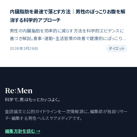
ルモンです。
内臓脂肪を最速で落とす方法｜男性のぽっこりお腹を解
消する科学的アプローチ
男性の内臓脂肪を効率的に減らす方法を科学的エビデンスに
基づき解説。食事・運動・生活習慣の改善で健康的にぽっこりお
腹を解消する具体的プランを紹介。「体重はそこまで多くないの
2026年3月29日
ダイエット
にお腹だけ出ている」「健康診断で内臓脂肪を指摘された」――こう
した悩みを持つ男性は非常に多いです。
:
Re
Men
科学で、男はもっとカッコよく。
査読論文と公的ガイドラインを一次情報源に、編集部が独自リサー
チ・編集する男性ヘルスケアメディアです。
編集方針を読む
→