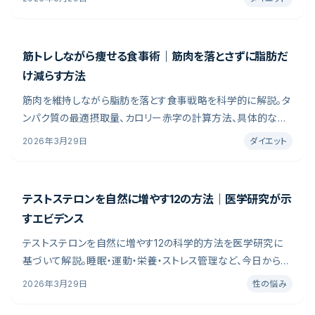
したけど続かない」「男性向けの正しい痩せ方がわからない」――そ
んな悩みを抱える男性は少なくありません。
筋トレしながら痩せる食事術｜筋肉を落とさずに脂肪だ
け減らす方法
筋肉を維持しながら脂肪を落とす食事戦略を科学的に解説。タ
ンパク質の最適摂取量、カロリー赤字の計算方法、具体的な食
事プラン例まで紹介します。ボディリコンポジションとは、体重の
2026年3月29日
ダイエット
大幅な減少を伴わずに体脂肪を減らし筋肉量を維持または増
加させる体組成改善アプローチです。
テストステロンを自然に増やす12の方法｜医学研究が示
すエビデンス
テストステロンを自然に増やす12の科学的方法を医学研究に
基づいて解説。睡眠・運動・栄養・ストレス管理など、今日から実
践できる具体的な改善策を紹介します。テストステロンは主に
2026年3月29日
性の悩み
精巣で産生される男性ホルモンの一種で、筋肉量・骨密度・性機
能・気分の安定など男性の心身の健康を支える最も重要なホ