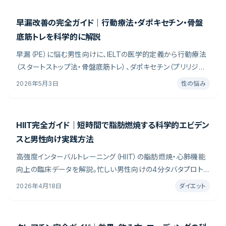
早漏改善の完全ガイド｜行動療法・ダポキセチン・骨盤
底筋トレを科学的に解説
早漏（PE）に悩む男性向けに、IELTの医学的定義から行動療法
クリニック診断
（
無料 30秒
）
（スタートストップ法・骨盤底筋トレ）、ダポキセチン（プリリジー）
の特徴と注意点まで科学的根拠に基づいて整理。日本人男性
2026年5月3日
性の悩み
の3〜4割が抱える射精コントロールの悩みを、自宅対策と医療
相談の両面から解説します。
HIIT完全ガイド｜短時間で脂肪燃焼する科学的エビデン
スと男性向け実践方法
高強度インターバルトレーニング（HIIT）の脂肪燃焼・心肺機能
向上の臨床データを解説。忙しい男性向けの4分タバタプロト
コル実践法も紹介。科学的根拠と継続性のバランスを重視し、
2026年4月18日
ダイエット
目的別のポイントをまとめています。栄養学の最新研究と実証
データを参照し、続けやすい実践方法を編集部が整理しまし
た。