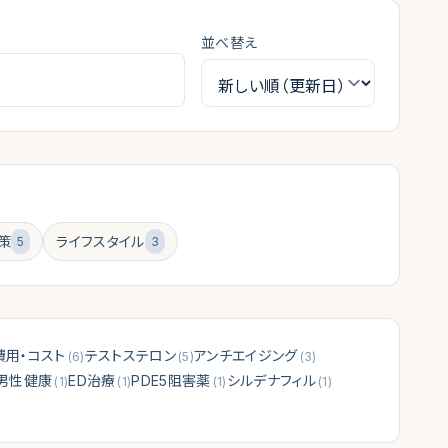
並べ替え
策
ライフスタイル
5
3
費用・コスト
テストステロン
アンチエイジング
(
6
)
(
5
)
(
3
)
男性健康
ED治療
PDE5阻害薬
シルデナフィル
(
1
)
(
1
)
(
1
)
(
1
)