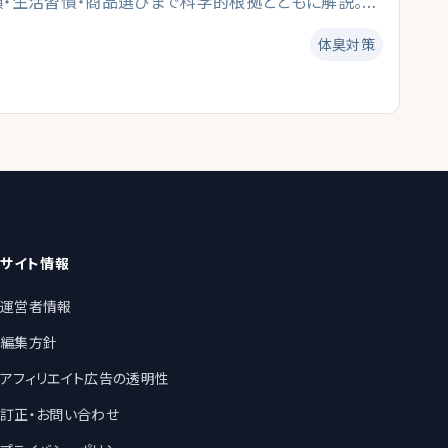
類・生活習慣・商品選びまで科学的根拠とともに解説。資
、40代以降の男性が今日から実践できるケアを編集部が
体臭対策
ドです。
サイト情報
運営者情報
編集方針
アフィリエイト広告の透明性
訂正・お問い合わせ