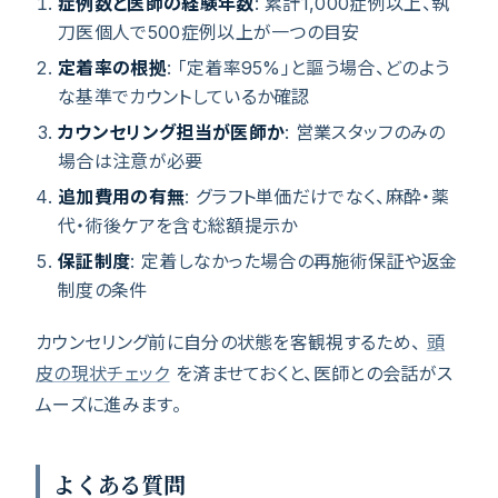
症例数と医師の経験年数
: 累計1,000症例以上、執
刀医個人で500症例以上が一つの目安
定着率の根拠
: 「定着率95%」と謳う場合、どのよう
な基準でカウントしているか確認
カウンセリング担当が医師か
: 営業スタッフのみの
場合は注意が必要
追加費用の有無
: グラフト単価だけでなく、麻酔・薬
代・術後ケアを含む総額提示か
保証制度
: 定着しなかった場合の再施術保証や返金
制度の条件
カウンセリング前に自分の状態を客観視するため、
頭
皮の現状チェック
を済ませておくと、医師との会話がス
ムーズに進みます。
よくある質問