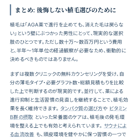
まとめ: 後悔しない植毛選びのために
植毛は「AGA薬で進行を止めても、消えた毛は戻らな
い」という壁にぶつかった男性にとって、現実的な選択
肢のひとつです。ただし数十万〜数百万円という費用
と、半年〜1年単位の経過観察が必要なため、衝動的に
決めるべきものではありません。
まずは複数クリニックの無料カウンセリングを受け、自
分の薄毛タイプ・必要グラフト数・総額見積もりを比較
した上で判断するのが現実的です。並行して、薬による
進行抑制と生活習慣の見直しを継続することで、植毛効
果を長く維持できます。
タンパク質の選び方
や
ビタミン
B群の摂取
といった栄養面のケアは、植毛後の発毛環
境を整える上でも有効と考えられています。
サウナによ
る血流改善
も、頭皮環境を健やかに保つ習慣の一つで