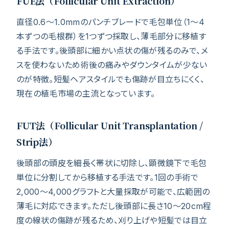
FUE法（Follicular Unit Extraction）
直径0.6〜1.0mmのパンチブレードで毛包単位（1〜4
本ずつの毛根群）を1つずつ採取し、薄毛部分に移植す
る手法です。後頭部に細かい点状の傷が残るのみで、メ
スを使わないため術後の痛みやダウンタイムが少ない
のが特徴。短髪ヘアスタイルでも傷跡が目立ちにくく、
現在の植毛市場の主流となっています。
FUT法（Follicular Unit Transplantation /
Strip法）
後頭部の頭皮を細長く帯状に切除し、顕微鏡下で毛包
単位に分割してから移植する手法です。1回の手術で
2,000〜4,000グラフトと大量採取が可能で、広範囲の
薄毛に対応できます。ただし後頭部に長さ10〜20cm程
度の線状の傷跡が残るため、刈り上げや短髪では目立