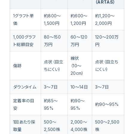
（ARTAS）
1グラフト単
約800〜
約600〜
約1,200〜
価
1,500円
1,200円
2,000円
1,000グラフ
80〜150
60〜120
120〜200万
ト総額目安
万円
万円
円
線状
点状（目立
点状（目立ち
傷跡
（10〜
ちにくい）
にくい）
20cm）
ダウンタイム
3〜7日
10〜14日
3〜7日
定着率の目
約85〜
約90〜
約90〜95%
安
95%
95%
1回あたり採
500〜
2,000〜
500〜2,500
取量
2,500株
4,000株
株