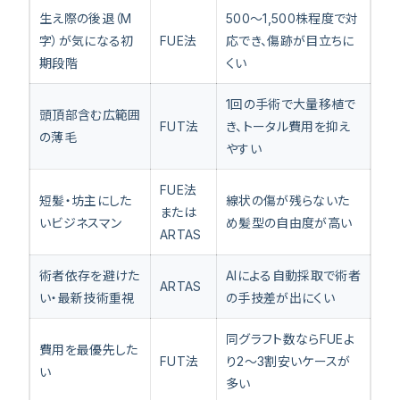
生え際の後退（M
500〜1,500株程度で対
字）が気になる初
FUE法
応でき、傷跡が目立ちに
期段階
くい
1回の手術で大量移植で
頭頂部含む広範囲
FUT法
き、トータル費用を抑え
の薄毛
やすい
FUE法
短髪・坊主にした
線状の傷が残らないた
または
いビジネスマン
め髪型の自由度が高い
ARTAS
術者依存を避けた
AIによる自動採取で術者
ARTAS
い・最新技術重視
の手技差が出にくい
同グラフト数ならFUEよ
費用を最優先した
FUT法
り2〜3割安いケースが
い
多い