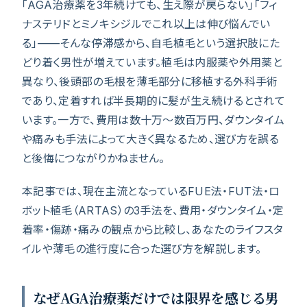
「AGA治療薬を3年続けても、生え際が戻らない」「フィ
ナステリドとミノキシジルでこれ以上は伸び悩んでい
る」——そんな停滞感から、自毛植毛という選択肢にた
どり着く男性が増えています。植毛は内服薬や外用薬と
異なり、後頭部の毛根を薄毛部分に移植する外科手術
であり、定着すれば半長期的に髪が生え続けるとされて
います。一方で、費用は数十万〜数百万円、ダウンタイム
や痛みも手法によって大きく異なるため、選び方を誤る
と後悔につながりかねません。
本記事では、現在主流となっているFUE法・FUT法・ロ
ボット植毛（ARTAS）の3手法を、費用・ダウンタイム・定
着率・傷跡・痛みの観点から比較し、あなたのライフスタ
イルや薄毛の進行度に合った選び方を解説します。
なぜAGA治療薬だけでは限界を感じる男