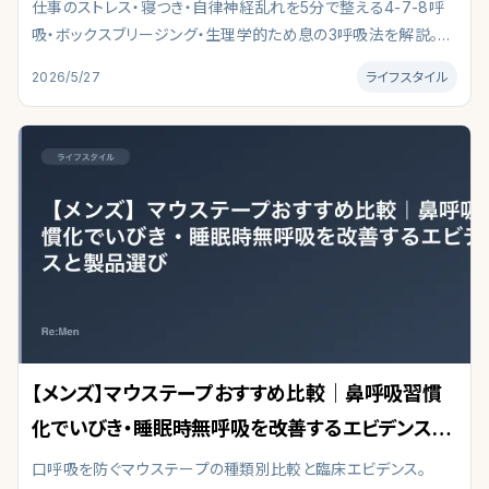
コル
仕事のストレス・寝つき・自律神経乱れを5分で整える4-7-8呼
吸・ボックスブリージング・生理学的ため息の3呼吸法を解説。
HRV・コルチゾール改善のエビデンスと男性向け実践プロトコ
2026/5/27
ライフスタイル
ル。
【メンズ】マウステープおすすめ比較｜鼻呼吸習慣
化でいびき・睡眠時無呼吸を改善するエビデンスと
製品選び
口呼吸を防ぐマウステープの種類別比較と臨床エビデンス。