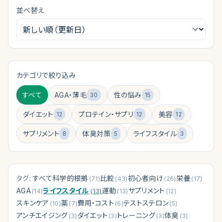
並べ替え
クリニック診断
（
無料 30秒
）
カテゴリで絞り込み
すべて
AGA・薄毛
性の悩み
30
15
ダイエット
プロテイン・サプリ
美容
12
12
12
サプリメント
体臭対策
ライフスタイル
8
5
3
タグ:
すべて
科学的根拠
比較
初心者向け
栄養
(
71
)
(
43
)
(
26
)
(
17
)
AGA
ライフスタイル
運動
サプリメント
(
14
)
(
13
)
(
13
)
(
12
)
スキンケア
薬
費用・コスト
テストステロン
(
10
)
(
7
)
(
6
)
(
5
)
アンチエイジング
ダイエット
トレーニング
体臭
(
3
)
(
3
)
(
3
)
(
3
)