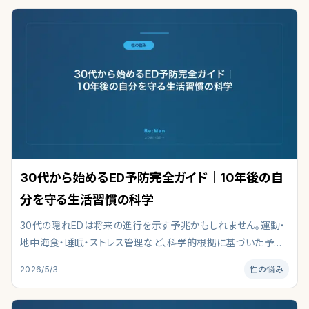
30代から始めるED予防完全ガイド｜10年後の自
分を守る生活習慣の科学
30代の隠れEDは将来の進行を示す予兆かもしれません。運動・
地中海食・睡眠・ストレス管理など、科学的根拠に基づいた予防
戦略5つを徹底解説。検診で見るべき血液項目や、早期にクリニ
2026/5/3
性の悩み
ック相談すべきサインまで網羅した30代男性のための完全ガイ
ドです。