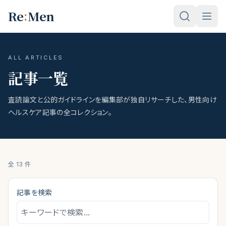
メインコンテンツへスキップ
:
Re
Men
ALL ARTICLES
記事一覧
査読論文と公的ガイドラインを編集部が独自リサーチした、男性向け
ヘルスケア記事の全コレクション。
全
13
件
記事を検索