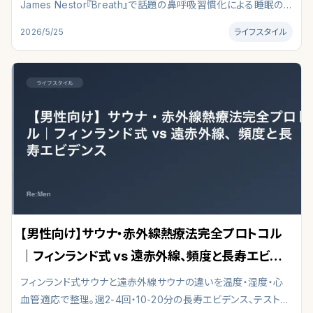
James Nestor『Breath』で話題の鼻呼吸習慣化による睡眠の
質改善・いびき軽減・口腔乾燥対策を検証し、肌への低刺激製品
2026/5/25
ライフスタイル
を厳選紹介。
【男性向け】サウナ・赤外線熱療法完全プロトコル
｜フィンランド式 vs 遠赤外線、頻度と長寿エビデン
ス
フィンランド式サウナと遠赤外線サウナの違いを温度・湿度・心
血管適応で整理。週2-4回・10-20分の長寿エビデンス、テストス