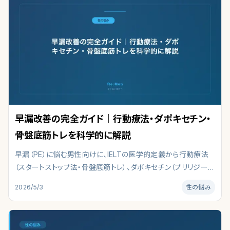
早漏改善の完全ガイド｜行動療法・ダポキセチン・
骨盤底筋トレを科学的に解説
早漏（PE）に悩む男性向けに、IELTの医学的定義から行動療法
（スタートストップ法・骨盤底筋トレ）、ダポキセチン（プリリジー）
の特徴と注意点まで科学的根拠に基づいて整理。日本人男性の
2026/5/3
性の悩み
3〜4割が抱える射精コントロールの悩みを、自宅対策と医療相
談の両面から解説します。