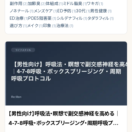
副作用
加齢臭
体組成
ミドル脂臭
ワキガ
(
2
)
(
2
)
(
1
)
(
1
)
(
1
)
ノネナール
メンズケア
ED予防
30代
男性健康
(
1
)
(
1
)
(
1
)
(
1
)
(
1
)
ED治療
PDE5阻害薬
シルデナフィル
タダラフィル
(
1
)
(
1
)
(
1
)
(
1
)
選び方
メイク
印象
治療法
(
1
)
(
1
)
(
1
)
(
1
)
【男性向け】呼吸法・瞑想で副交感神経を高める｜
4-7-8呼吸・ボックスブリージング・周期呼吸プロト