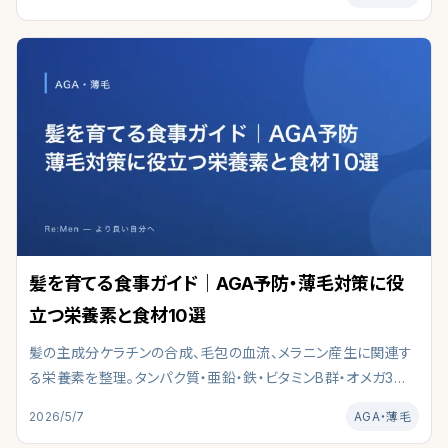
の5基準で徹底比較。自分に合うクリニックの選び方を整理しま
す。
髪を育てる食事ガイド｜AGA予防・薄毛対策に役
立つ栄養素と食材10選
髪の主成分ケラチンの合成、毛包の血流、メラニン産生に関連す
る栄養素を整理。タンパク質・亜鉛・鉄・ビタミンB群・オメガ3な
ど、薄毛・AGA予防に役立つ食材10選と1日の目安量を編集部が
2026/5/7
AGA・薄毛
まとめました。サプリと食事の使い分けも解説します。