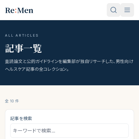
メインコンテンツへスキップ
:
Re
Men
ALL ARTICLES
記事一覧
査読論文と公的ガイドラインを編集部が独自リサーチした、男性向け
ヘルスケア記事の全コレクション。
全
10
件
記事を検索