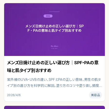
メンズ日焼け止めの正しい選び方｜SPF・PAの意
味と肌タイプ別おすすめ
紫外線のUVA・UVBの違い、SPFとPAの正しい意味、男性の肌タ
イプ別の選び方を科学的に解説。塗り方のコツや塗り直し頻度、
よくある誤解も紹介。「日焼け止めは女性が使うもの」――そう思って
2026/4/6
美容品
いる男性はまだ多いですが、紫外線は性別を問わず肌にダメー
ジを与えます。