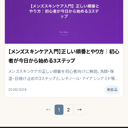
【メンズスキンケア入門】正しい順番とやり方｜初心
者が今日から始める3ステップ
メンズスキンケアの正しい順番を初心者向けに解説。洗顔・保
湿・日焼け止めの3ステップと、レチノール・ナイアシンアミド等の
成分ガイドで男性の肌を科学的にケアする方法を紹介します。皮
2026/3/29
美容品
膚科学・最新研究を参照し、肌タイプ別の選び方と注意点を編集
部がまとめました。
←
1
2
→