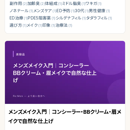
副作用
加齢臭
体組成
ミドル脂臭
ワキガ
(
2
)
(
2
)
(
1
)
(
1
)
(
1
)
ノネナール
メンズケア
ED予防
30代
男性健康
(
1
)
(
1
)
(
1
)
(
1
)
(
1
)
ED治療
PDE5阻害薬
シルデナフィル
タダラフィル
(
1
)
(
1
)
(
1
)
(
1
)
選び方
メイク
印象
治療法
(
1
)
(
1
)
(
1
)
(
1
)
メンズメイク入門｜コンシーラー・BBクリーム・眉メ
イクで自然な仕上げ