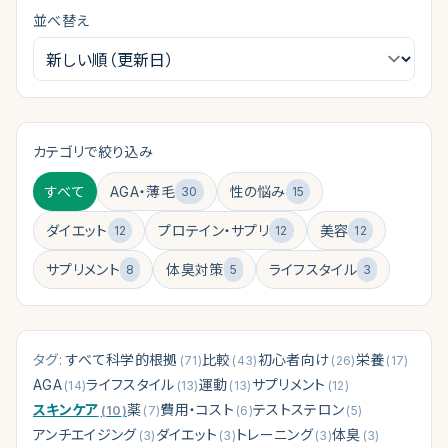
並べ替え
クリニック診断
（
無料 30秒
）
カテゴリで絞り込み
すべて
AGA・薄毛
性の悩み
30
15
ダイエット
プロテイン・サプリ
美容
12
12
12
サプリメント
体臭対策
ライフスタイル
8
5
3
タグ:
すべて
科学的根拠
比較
初心者向け
栄養
(
71
)
(
43
)
(
26
)
(
17
)
AGA
ライフスタイル
運動
サプリメント
(
14
)
(
13
)
(
13
)
(
12
)
スキンケア
薬
費用・コスト
テストステロン
(
10
)
(
7
)
(
6
)
(
5
)
アンチエイジング
ダイエット
トレーニング
体臭
(
3
)
(
3
)
(
3
)
(
3
)