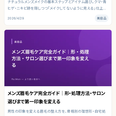
ナチュラルメンズメイクの基本ステップとアイテム選び。クマ・青
ヒゲ・ニキビ跡を隠しつつ「メイクしてないように見える」仕上げ
のコツを解説。ビジネスシーンでもプライベートでも「清潔感」が
2026/4/29
美容品
問われる時代、メンズメイクは身だしなみの一部として急速に浸
透しています。
メンズ眉毛ケア完全ガイド｜形・処理方法・サロン
選びまで第一印象を変える
男性の印象を変える眉毛の整え方を、骨格別の理想形・自宅処