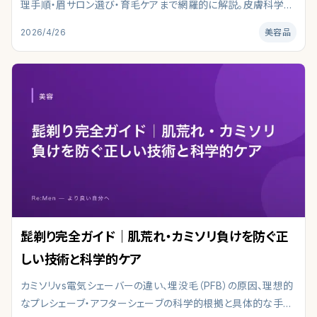
理手順・眉サロン選び・育毛ケアまで網羅的に解説。皮膚科学・
最新研究を参照し、肌タイプ別の選び方と注意点を編集部がま
2026/4/26
美容品
とめました。成分・使い方・コスパまで、初心者でも迷わないポイ
ントを整理しています。
髭剃り完全ガイド｜肌荒れ・カミソリ負けを防ぐ正
しい技術と科学的ケア
カミソリvs電気シェーバーの違い、埋没毛（PFB）の原因、理想的
なプレシェーブ・アフターシェーブの科学的根拠と具体的な手