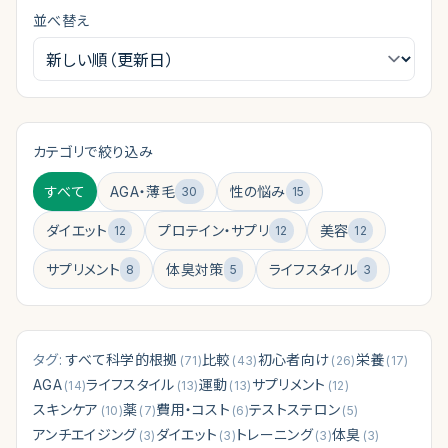
並べ替え
クリニック診断
（
無料 30秒
）
カテゴリで絞り込み
すべて
AGA・薄毛
性の悩み
30
15
ダイエット
プロテイン・サプリ
美容
12
12
12
サプリメント
体臭対策
ライフスタイル
8
5
3
タグ:
すべて
科学的根拠
比較
初心者向け
栄養
(
71
)
(
43
)
(
26
)
(
17
)
AGA
ライフスタイル
運動
サプリメント
(
14
)
(
13
)
(
13
)
(
12
)
スキンケア
薬
費用・コスト
テストステロン
(
10
)
(
7
)
(
6
)
(
5
)
アンチエイジング
ダイエット
トレーニング
体臭
(
3
)
(
3
)
(
3
)
(
3
)