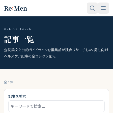
メインコンテンツへスキップ
:
Re
Men
ALL ARTICLES
記事一覧
査読論文と公的ガイドラインを編集部が独自リサーチした、男性向け
ヘルスケア記事の全コレクション。
全
1
件
記事を検索