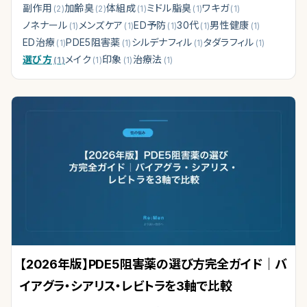
副作用
加齢臭
体組成
ミドル脂臭
ワキガ
(
2
)
(
2
)
(
1
)
(
1
)
(
1
)
ノネナール
メンズケア
ED予防
30代
男性健康
(
1
)
(
1
)
(
1
)
(
1
)
(
1
)
ED治療
PDE5阻害薬
シルデナフィル
タダラフィル
(
1
)
(
1
)
(
1
)
(
1
)
選び方
メイク
印象
治療法
(
1
)
(
1
)
(
1
)
(
1
)
【2026年版】PDE5阻害薬の選び方完全ガイド｜バ
イアグラ・シアリス・レビトラを3軸で比較