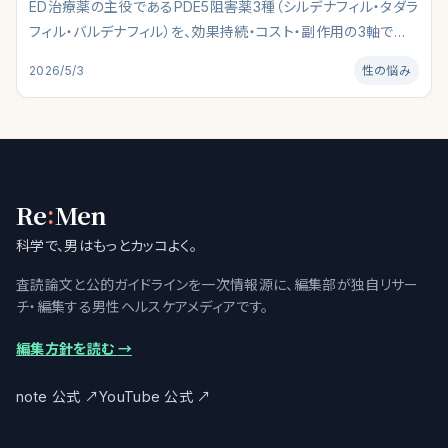
ED治療薬の主役であるPDE5阻害薬3種（シルデナフィル・タダラ
フィル・バルデナフィル）を、効果持続・コスト・副作用の3軸で徹
底比較。失敗しない選び方とライフスタイル別の最適解、用量設
2026/5/3
性の悩み
定・禁忌・ジェネリック活用法まで2026年版の最新情報で解説。
:
Re
Men
科学で、男はもっとカッコよく。
査読論文と公的ガイドラインを一次情報源に、編集部が独自リサー
チ・編集する男性ヘルスケアメディアです。
編集方針を読む
→
note 公式
↗
YouTube 公式
↗