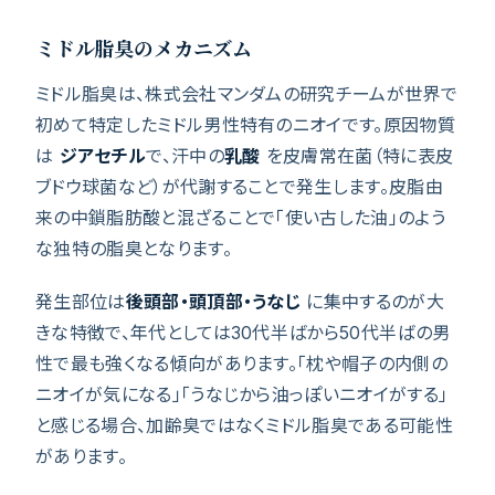
ミドル脂臭のメカニズム
ミドル脂臭は、株式会社マンダムの研究チームが世界で
初めて特定したミドル男性特有のニオイです。原因物質
は
ジアセチル
で、汗中の
乳酸
を皮膚常在菌（特に表皮
ブドウ球菌など）が代謝することで発生します。皮脂由
来の中鎖脂肪酸と混ざることで「使い古した油」のよう
な独特の脂臭となります。
発生部位は
後頭部・頭頂部・うなじ
に集中するのが大
きな特徴で、年代としては30代半ばから50代半ばの男
性で最も強くなる傾向があります。「枕や帽子の内側の
ニオイが気になる」「うなじから油っぽいニオイがする」
と感じる場合、加齢臭ではなくミドル脂臭である可能性
があります。