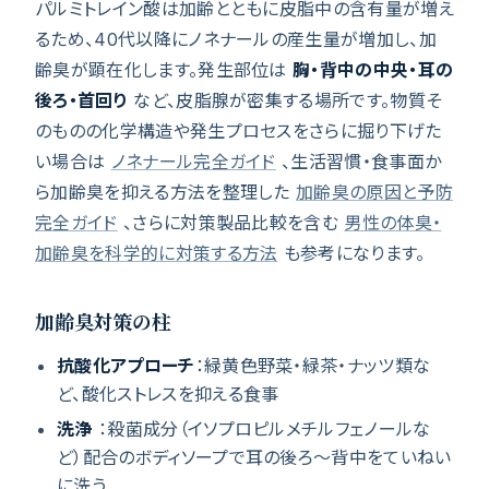
パルミトレイン酸は加齢とともに皮脂中の含有量が増え
るため、40代以降にノネナールの産生量が増加し、加
齢臭が顕在化します。発生部位は
胸・背中の中央・耳の
後ろ・首回り
など、皮脂腺が密集する場所です。物質そ
のものの化学構造や発生プロセスをさらに掘り下げた
い場合は
ノネナール完全ガイド
、生活習慣・食事面か
ら加齢臭を抑える方法を整理した
加齢臭の原因と予防
完全ガイド
、さらに対策製品比較を含む
男性の体臭・
加齢臭を科学的に対策する方法
も参考になります。
加齢臭対策の柱
抗酸化アプローチ
：緑黄色野菜・緑茶・ナッツ類な
ど、酸化ストレスを抑える食事
洗浄
：殺菌成分（イソプロピルメチルフェノールな
ど）配合のボディソープで耳の後ろ〜背中をていねい
に洗う