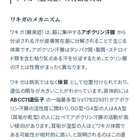
ワキガのメカニズム
ワキガ（腋臭症）は、脇に集中する
アポクリン汗腺
から
分泌される汗が皮膚常在菌に分解されることで生じる
体臭です。アポクリン汗腺はタンパク質・脂質・ステロイ
ド類を含む粘り気のある汗を分泌するため、エクリン腺
の汗とは性質がまったく異なります。
ワキガは病気ではなく
体質
として位置付けられており、
遺伝の関与が大きいことがわかっています。具体的には
ABCC11遺伝子
の一塩基多型（rs17822931）がアポク
リン汗腺の活性度に関わり、GG型・GA型の人はAA型
（耳垢が乾型）の人に比べてアポクリン汗腺の活動が高
い傾向があります。耳垢が湿型の人ほどワキガ体質で
ある可能性が相対的に高い、と説明されるのはこの遺