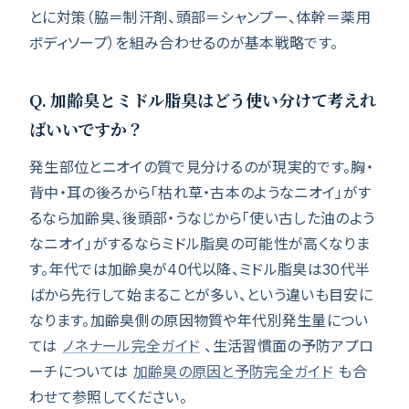
とに対策（脇＝制汗剤、頭部＝シャンプー、体幹＝薬用
ボディソープ）を組み合わせるのが基本戦略です。
Q. 加齢臭とミドル脂臭はどう使い分けて考えれ
ばいいですか？
発生部位とニオイの質で見分けるのが現実的です。胸・
背中・耳の後ろから「枯れ草・古本のようなニオイ」がす
るなら加齢臭、後頭部・うなじから「使い古した油のよう
なニオイ」がするならミドル脂臭の可能性が高くなりま
す。年代では加齢臭が40代以降、ミドル脂臭は30代半
ばから先行して始まることが多い、という違いも目安に
なります。加齢臭側の原因物質や年代別発生量につい
ては
ノネナール完全ガイド
、生活習慣面の予防アプロ
ーチについては
加齢臭の原因と予防完全ガイド
も合
わせて参照してください。