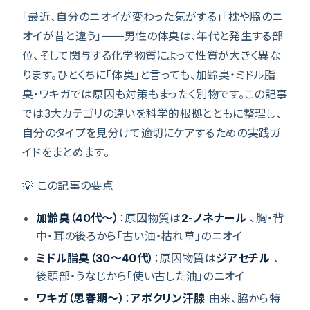
「最近、自分のニオイが変わった気がする」「枕や脇のニ
オイが昔と違う」——男性の体臭は、年代と発生する部
位、そして関与する化学物質によって性質が大きく異な
ります。ひとくちに「体臭」と言っても、加齢臭・ミドル脂
臭・ワキガでは原因も対策もまったく別物です。この記事
では3大カテゴリの違いを科学的根拠とともに整理し、
自分のタイプを見分けて適切にケアするための実践ガ
イドをまとめます。
💡 この記事の要点
加齢臭（40代〜）
：原因物質は
2-ノネナール
、胸・背
中・耳の後ろから「古い油・枯れ草」のニオイ
ミドル脂臭（30〜40代）
：原因物質は
ジアセチル
、
後頭部・うなじから「使い古した油」のニオイ
ワキガ（思春期〜）
：
アポクリン汗腺
由来、脇から特