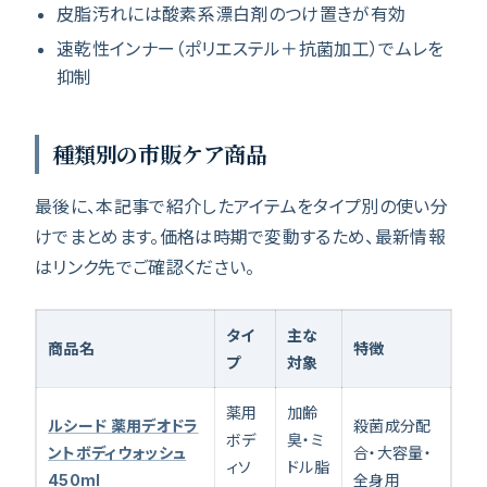
皮脂汚れには酸素系漂白剤のつけ置きが有効
速乾性インナー（ポリエステル＋抗菌加工）でムレを
抑制
種類別の市販ケア商品
最後に、本記事で紹介したアイテムをタイプ別の使い分
けでまとめます。価格は時期で変動するため、最新情報
はリンク先でご確認ください。
タイ
主な
商品名
特徴
プ
対象
薬用
加齢
ルシード 薬用デオドラ
殺菌成分配
ボデ
臭・ミ
ントボディウォッシュ
合・大容量・
ィソ
ドル脂
450ml
全身用