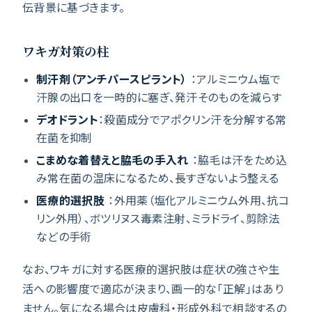
伝背景に基づきます。
ワキガ対策の柱
制汗剤（アンチパースピラント）
：アルミニウム塩で
汗腺の出口を一時的に塞ぎ、発汗そのものを減らす
デオドラント
：殺菌成分でアポクリン汗を分解する常
在菌を抑制
こまめな着替えと脇毛の手入れ
：脇毛は汗をため込
み常在菌の温床になるため、長すぎないよう整える
医療的選択肢
：外用薬（塩化アルミニウム外用、抗コ
リン外用）、ボツリヌス毒素注射、ミラドライ、剪除法
などの手術
なお、ワキガに対する医療的選択肢は症状の強さや生
活への影響度で適応が決まり、画一的な「正解」はあり
ません。気になる場合は皮膚科・形成外科で相談するの