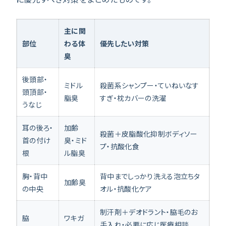
主に関
部位
わる体
優先したい対策
臭
後頭部・
ミドル
殺菌系シャンプー・ていねいなす
頭頂部・
脂臭
すぎ・枕カバーの洗濯
うなじ
耳の後ろ・
加齢
殺菌＋皮脂酸化抑制ボディソー
首の付け
臭・ミド
プ・抗酸化食
根
ル脂臭
胸・背中
背中までしっかり洗える泡立ちタ
加齢臭
の中央
オル・抗酸化ケア
制汗剤＋デオドラント・脇毛のお
脇
ワキガ
手入れ・必要に応じ医療相談