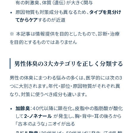
有の刺激臭、体質（遺伝）が大きく関与
原因物質も対策成分も異なるため、
タイプを見分け
てからケア
するのが近道
※ 本記事は情報提供を目的としたもので、診断・治療
を目的とするものではありません
男性体臭の3大カテゴリを正しく分類する
男性の体臭にまつわる悩みの多くは、医学的には次の3
つに大別されます。年代・部位・原因物質がそれぞれ異
なり、対策に使うべき成分も違います。
加齢臭
：40代以降に顕在化。皮脂中の脂肪酸が酸化
して
2-ノネナール
が発生し、胸・背中・耳の後ろから
「古本のような」ニオイが出る