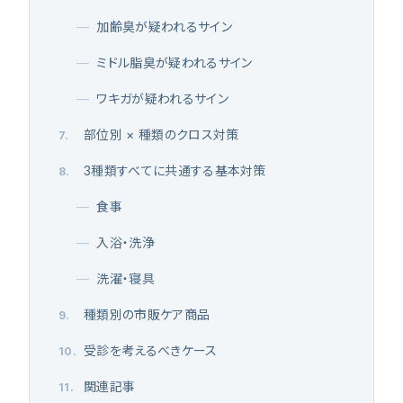
—
加齢臭が疑われるサイン
—
ミドル脂臭が疑われるサイン
—
ワキガが疑われるサイン
部位別 × 種類のクロス対策
7
.
3種類すべてに共通する基本対策
8
.
—
食事
—
入浴・洗浄
—
洗濯・寝具
種類別の市販ケア商品
9
.
受診を考えるべきケース
10
.
関連記事
11
.