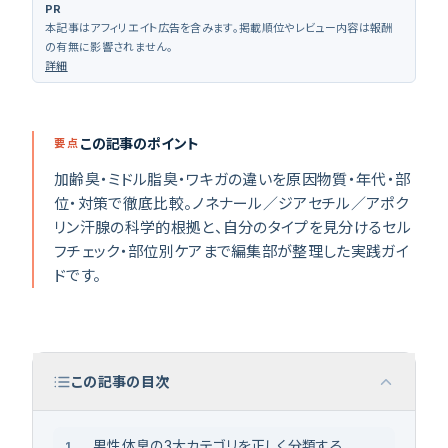
PR
本記事はアフィリエイト広告を含みます。掲載順位やレビュー内容は報酬
の有無に影響されません。
詳細
クリニック診断
（
無料 30秒
）
この記事のポイント
要点
加齢臭・ミドル脂臭・ワキガの違いを原因物質・年代・部
位・対策で徹底比較。ノネナール／ジアセチル／アポク
リン汗腺の科学的根拠と、自分のタイプを見分けるセル
フチェック・部位別ケアまで編集部が整理した実践ガイ
ドです。
この記事の目次
男性体臭の3大カテゴリを正しく分類する
1
.