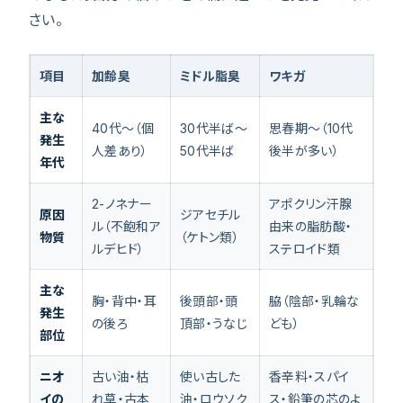
さい。
項目
加齢臭
ミドル脂臭
ワキガ
主な
40代〜（個
30代半ば〜
思春期〜（10代
発生
人差あり）
50代半ば
後半が多い）
年代
2-ノネナー
アポクリン汗腺
原因
ジアセチル
ル（不飽和ア
由来の脂肪酸・
物質
（ケトン類）
ルデヒド）
ステロイド類
主な
胸・背中・耳
後頭部・頭
脇（陰部・乳輪な
発生
の後ろ
頂部・うなじ
ども）
部位
ニオ
古い油・枯
使い古した
香辛料・スパイ
イの
れ草・古本
油・ロウソク
ス・鉛筆の芯のよ