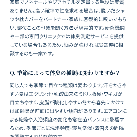
家庭でノネナールやジアセチルを定量する手段は実質
ありません。高い確率で性を求める場合は、脱いだシャ
ツや枕カバーをパートナー・家族に客観的に嗅いでもら
い、部位ごとの印象を聞く方法が現実的です。研究機関
や一部の専門クリニックでは体臭測定サービスを提供
している場合もあるため、悩みが強ければ受診時に相
談するのも一案です。
Q. 季節によって体臭の種類は変わりますか？
同じ人でも季節で目立つ種類は変わります。汗をかきや
すい夏はエクリン汗・乳酸由来のミドル脂臭・ワキガが
目立ちやすく、皮脂が酸化しやすい冬から春先にかけて
は加齢臭が前面に出やすい傾向があります。エアコンに
よる乾燥や入浴頻度の変化も常在菌バランスに影響す
るため、季節ごとに洗浄頻度・寝具洗濯・着替えの間隔
を調整するのが有効です。