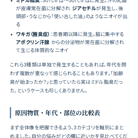
ミドル脂臭
：30代半ば〜50代半ばに発生。汗の乳酸
が皮膚常在菌に分解され
ジアセチル
が発生し、後
頭部・うなじから「使い古した油」のようなニオイが出
る
ワキガ（腋臭症）
：思春期以降に発生。脇に集中する
アポクリン汗腺
からの分泌物が常在菌に分解され
て生じる体質的なニオイ
これら3種類は単独で発生することもあれば、年代を問
わず複数が重なって感じられることもあります。「加齢
臭が始まったか？」と思っていたら実はミドル脂臭だっ
た、というケースも珍しくありません。
原因物質・年代・部位の比較表
まず全体像を把握できるよう、3カテゴリを軸別にまと
めました。自分の悩みがどの欄に近いかを見比べてくだ