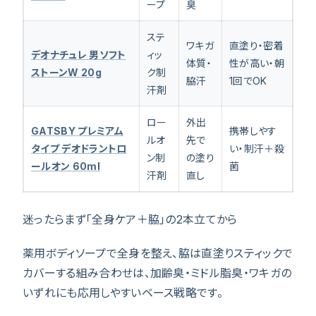
ープ
臭
ステ
ワキガ
直塗り・密着
デオナチュレ 男ソフト
ィッ
体質・
性が高い・朝
ストーンW 20g
ク制
脇汗
1回でOK
汗剤
ロー
外出
GATSBY プレミアム
携帯しやす
ルオ
先で
タイプ デオドラントロ
い・制汗＋殺
ン制
の塗り
ールオン 60ml
菌
汗剤
直し
迷ったらまず「全身ケア＋脇」の2本立てから
薬用ボディソープで全身を整え、脇は直塗りスティックで
カバーする組み合わせは、加齢臭・ミドル脂臭・ワキガの
いずれにも応用しやすいベース戦略です。