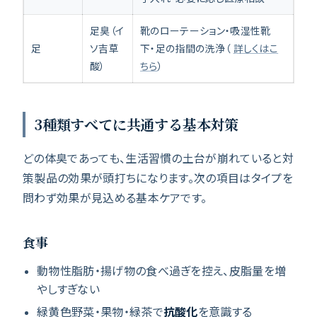
足臭（イ
靴のローテーション・吸湿性靴
足
ソ吉草
下・足の指間の洗浄（
詳しくはこ
酸）
ちら
）
3種類すべてに共通する基本対策
どの体臭であっても、生活習慣の土台が崩れていると対
策製品の効果が頭打ちになります。次の項目はタイプを
問わず効果が見込める基本ケアです。
食事
動物性脂肪・揚げ物の食べ過ぎを控え、皮脂量を増
やしすぎない
緑黄色野菜・果物・緑茶で
抗酸化
を意識する