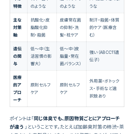
特徴
のような
のような
うな
主な
抗酸化・皮
皮膚常在菌
制汗・殺菌・体質
対策
脂酸化抑
の抑制・洗
的ケア（医療含
軸
制・殺菌
髪・枕ケア
む）
遺伝
低〜中（生
低〜中（皮
強い（ABCC11遺
の関
活習慣の影
脂量・常在
伝子）
与
響大）
菌バランス）
医療
外用薬・ボトック
的ア
原則セルフ
原則セルフ
ス・手術など選
プロ
ケア
ケア
択肢あり
ーチ
ポイントは「
同じ体臭でも、原因物質ごとにアプローチ
が違う
」ということです。たとえば加齢臭対策の柿渋・茶